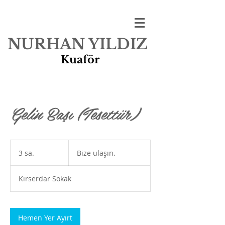
NURHAN YILDIZ
Kuaför
Florya
Gelin Başı (Tesettür)
Bize
ulaşın.
3 sa.
3
Bize ulaşın.
s
a
Kırserdar Sokak
.
Hemen Yer Ayırt