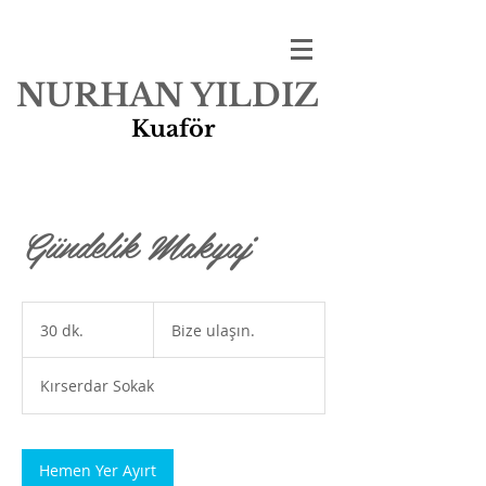
NURHAN YILDIZ
Kuaför
Florya
Gündelik Makyaj
Bize
ulaşın.
30 dk.
3
Bize ulaşın.
0
d
Kırserdar Sokak
k
.
Hemen Yer Ayırt